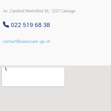
Sélectionner la date
Av. Cardinal Mermillod 36, 1227 Carouge
022 519 68 38
Sélectionner l'heure
contact@swisscare-ge.ch
Nous vous rappellerons le jour et l'heure que
vous avez choisi, merci !